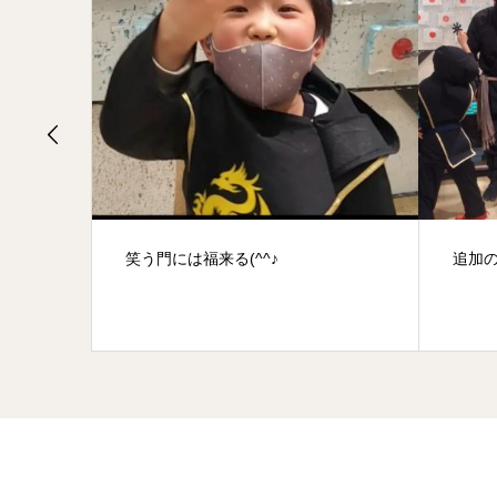
^^♪
追加の修行！！