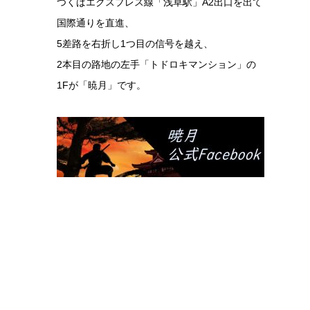
つくばエクスプレス線「浅草駅」A2出口を出て
国際通りを直進、
5差路を右折し1つ目の信号を越え、
2本目の路地の左手「トドロキマンション」の
1Fが「暁月」です。