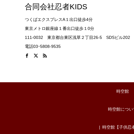
合同会社忍者KIDS
つくばエクスプレスA１出口徒歩4分
東京メトロ銀座線１番出口徒歩１0分
111-0032 東京都台東区浅草２丁目26-5 SDSビル202
電話03ｰ5808-9535
時空館
時空館につい
時空館【子供忍