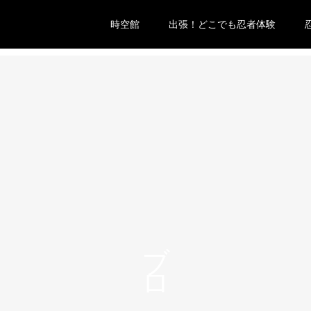
時空館
出張！どこでも忍者体験
ブログ