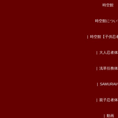
時空館
時空館につい
時空館【子供忍
大人忍者体
浅草任務体
SAMURAI
親子忍者体
動画