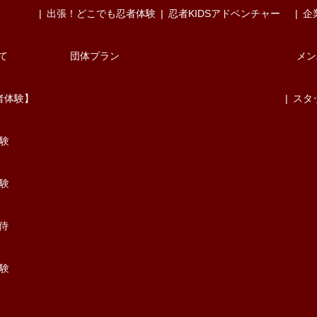
出張！どこでも忍者体験
忍者KIDSアドベンチャー
企
て
団体プラン
メン
者体験】
スタ
験
験
/侍
験