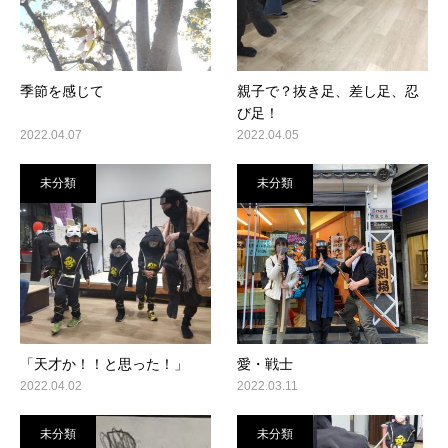
季節を感じて
親子で？抜き足、差し足、忍
び足！
2022.04.07
2022.04.05
未分類
未分類
「天才か！！と思った！」
愛・戦士
2022.04.02
2022.03.11
未分類
未分類