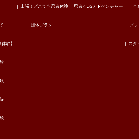
出張！どこでも忍者体験
忍者KIDSアドベンチャー
企
て
団体プラン
メン
者体験】
スタ
験
験
/侍
験