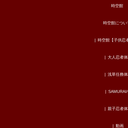
時空館
時空館につい
時空館【子供忍
大人忍者体
浅草任務体
SAMURAI
親子忍者体
動画