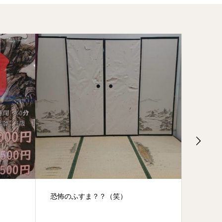
恐怖のふすま？？（笑）
続々と忍者仲