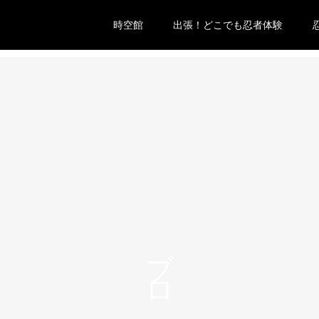
時空館
出張！どこでも忍者体験
ブログ