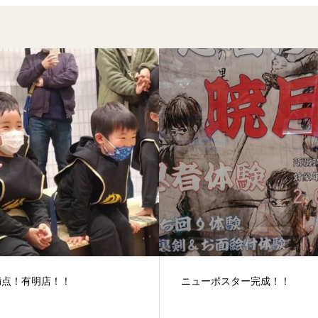
！有明店！！
ニューポスター完成！！