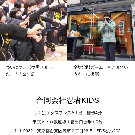
ついにマンボウ明けまし
辛坊治郎ズーム そこまでい
た！！！(≧▽≦)
うか！に出演
合同会社忍者KIDS
つくばエクスプレスA１出口徒歩4分
東京メトロ銀座線１番出口徒歩１0分
111-0032 東京都台東区浅草２丁目26-5 SDSビル202