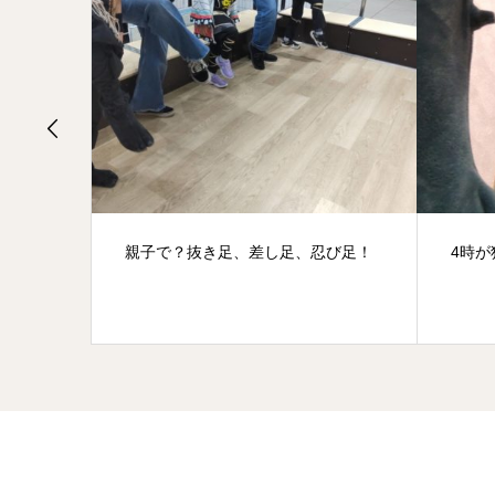
親子で？抜き足、差し足、忍び足！
4時