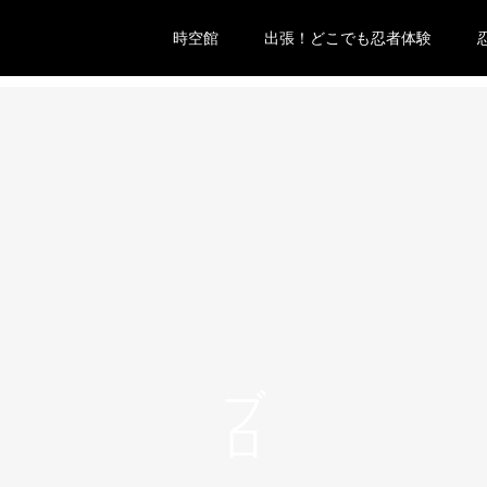
時空館
出張！どこでも忍者体験
ブログ