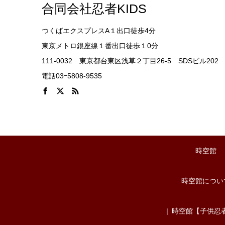
合同会社忍者KIDS
つくばエクスプレスA１出口徒歩4分
東京メトロ銀座線１番出口徒歩１0分
111-0032 東京都台東区浅草２丁目26-5 SDSビル202
電話03ｰ5808-9535
時空館
時空館につい
時空館【子供忍