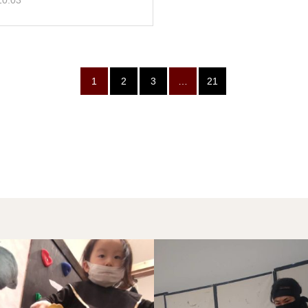
10.03
1
2
3
…
21