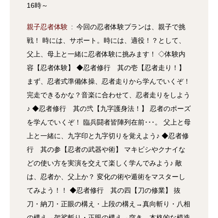
16時～
親子忍者体験
今回の忍者体験プランは、親子で挑
戦！ 時には、サポート。時には、適役！？として、
父上、母上と一緒に忍者体験に挑みます！ ◇体験内
容【忍者体験】 ◆忍者修行 其の壱【忍者走り！】
まず、忍者式準備体操、忍者走りから学んでいくぞ！
完走できるかな？音楽に合わせて、忍者走りをしよう
♪ ◆忍者修行 其の弐【九字護身法！】 忍者のポーズ
を学んでいくぞ！ 臨兵闘者皆陣列在前･･･。 父上と母
上と一緒に、九字印と九字切りを覚えよう♪ ◆忍者修
行 其の参【忍者の武器や術】 マキビシやクナイな
どの使い方を実演を交えて楽しく学んでみよう♪ 敵
は、忍者か、父上か？ 変化の術や遁術をマスターし
てみよう！！ ◆忍者修行 其の四【刀の修業】 抜
刀・納刀・正眼の構え・上段の構え→真向斬り・八相
の構え→袈裟斬り・正眼の構え→突き 本格的な模造