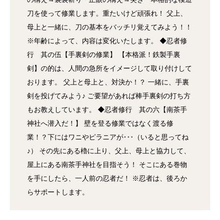
刀を使って修業します。重たいけど頑張れ！ 父上、
母上と一緒に、刀の基本をバッチリ覚えてみよう！！
※年齢によって、内容は変化いたします。 ◆忍者修
行 其の伍【手裏剣の修業】 【本格派！鉄製手裏
剣】の的は、人間の急所をイメージして取り付けして
おります。 父上と母上と、対決か！？ 一緒に、手裏
剣を投げてみよう♪ ご要望があれば棒手裏剣の打ち方
もお教えしています。 ◆忍者修行 其の六【南茶手
神社へ潜入だ！】 壁を登る修業ではなく渡る修
業！？下にはワニやピラニアが･･･（いると思ってね
♪） その先にある櫓に上り、父上、母上と協力して、
屋上にある南茶手神社を目指そう！ そこにある巻物
を手にしたら、一人前の忍者だ！ ※忍者は、後ろか
らサポートします。