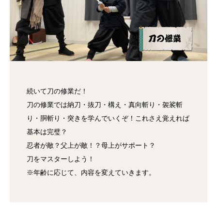
続いて刀の修業だ！
刀の修業では納刀・抜刀・構え・真向斬り・袈裟斬
り・胴斬り・突きを学んでいくぞ！これさえ覚えれば
基本は完璧？
忍者が敵？父上が敵！？母上がサポート？
刀をマスターしよう！
※年齢に応じて、内容を変えていきます。