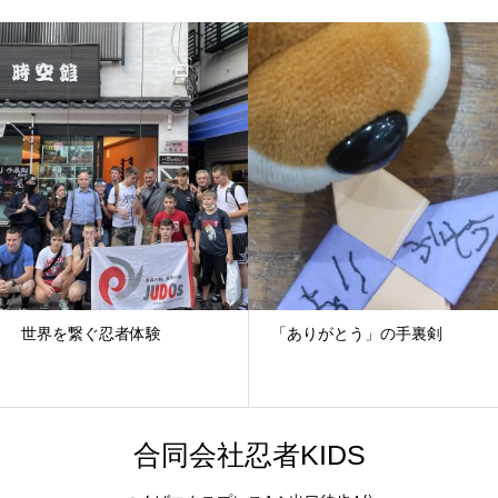
者体験
「ありがとう」の手裏剣
YouTube
合同会社忍者KIDS