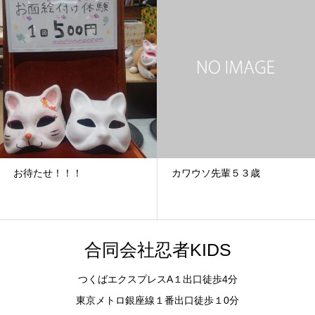
お待たせ！！！
カワウソ先輩５３歳
合同会社忍者KIDS
つくばエクスプレスA１出口徒歩4分
東京メトロ銀座線１番出口徒歩１0分