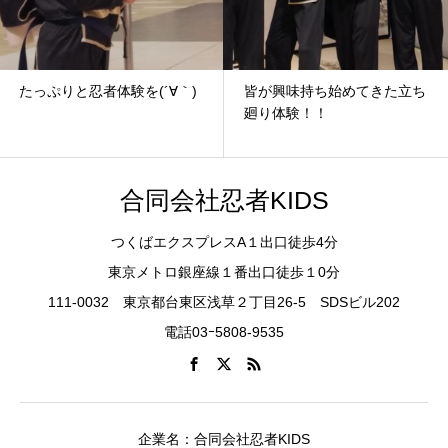
たっぷりと忍者体験を(´∀｀)
皆が興味持ち始めてきた立ち
廻り体験！！
合同会社忍者KIDS
つくばエクスプレスA１出口徒歩4分
東京メトロ銀座線１番出口徒歩１0分
111-0032 東京都台東区浅草２丁目26-5 SDSビル202
電話03ｰ5808-9535
企業名：合同会社忍者KIDS