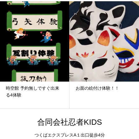
時空館 予約無しですぐ出来
お面の絵付け体験！！
る4体験
合同会社忍者KIDS
つくばエクスプレスA１出口徒歩4分