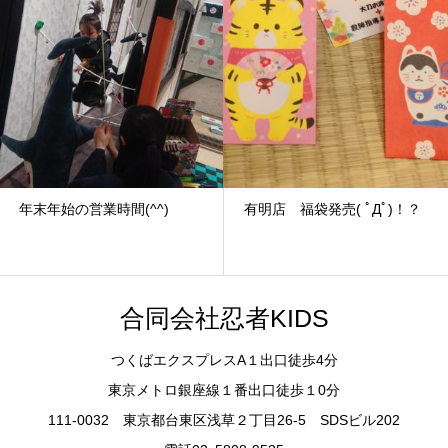
年末年始の営業時間(^^)
有明店 福袋発売( ﾟДﾟ)！？
合同会社忍者KIDS
つくばエクスプレスA１出口徒歩4分
東京メトロ銀座線１番出口徒歩１0分
111-0032 東京都台東区浅草２丁目26-5 SDSビル202