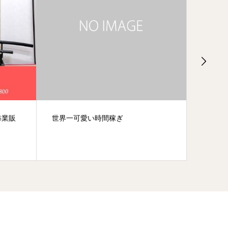
雷の呼吸一ノ型
雨の祝
2022/1