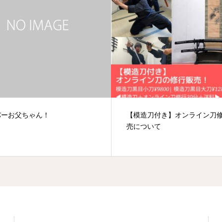
造刀付き】オンライン刀修業販
世界一可愛い時間稼ぎ
ついて