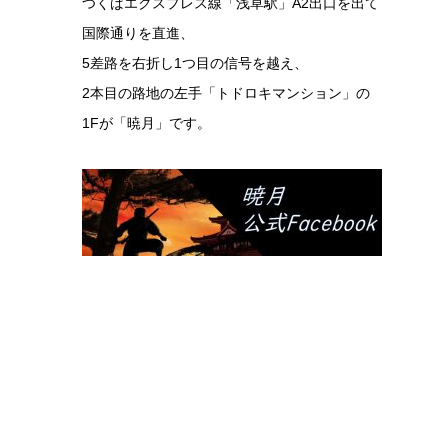
つくばエクスプレス線「浅草駅」A2出口を出て
国際通りを直進、
5差路を右折し1つ目の信号を越え、
2本目の路地の左手「トドロキマンション」の
1Fが「暁月」です。