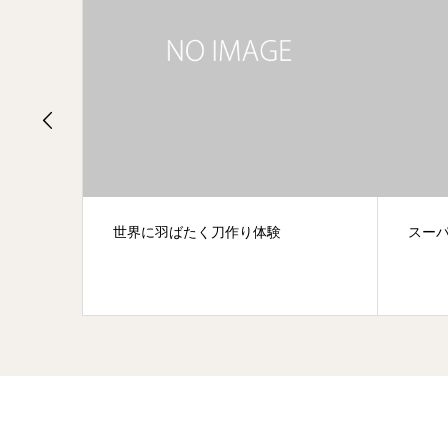
スーパーお父ちゃん！
【模
売に