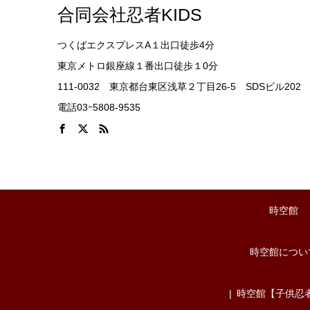
合同会社忍者KIDS
つくばエクスプレスA１出口徒歩4分
東京メトロ銀座線１番出口徒歩１0分
111-0032 東京都台東区浅草２丁目26-5 SDSビル202
電話03ｰ5808-9535
時空館
時空館につい
時空館【子供忍