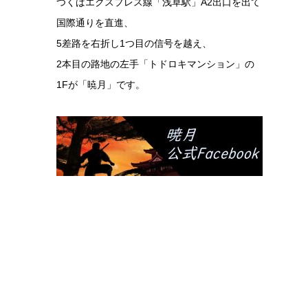
つくばエクスプレス線「浅草駅」A2出口を出て
国際通りを直進、
5差路を右折し1つ目の信号を越え、
2本目の路地の左手「トドロキマンション」の
1Fが「暁月」です。