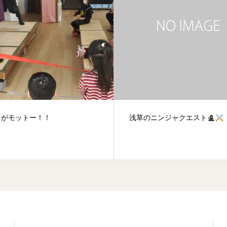
のニンジャクエスト
福袋の中身紹介( *´艸｀)♪