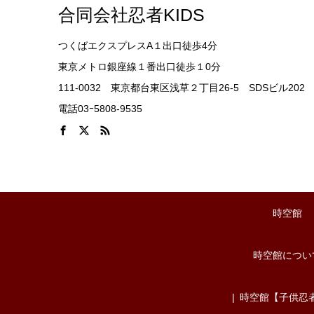
合同会社忍者KIDS
つくばエクスプレスA１出口徒歩4分
東京メトロ銀座線１番出口徒歩１0分
111-0032 東京都台東区浅草２丁目26-5 SDSビル202
電話03ｰ5808-9535
時空館
時空館につい
時空館【子供忍