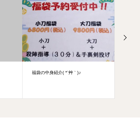
新・内装
新・チ