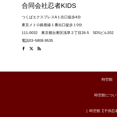
合同会社忍者KIDS
つくばエクスプレスA１出口徒歩4分
東京メトロ銀座線１番出口徒歩１0分
111-0032 東京都台東区浅草２丁目26-5 SDSビル202
電話03ｰ5808-9535
時空館
時空館につい
時空館【子供忍