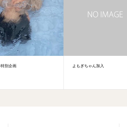
もぎちゃん加入
集団忍者修行！！