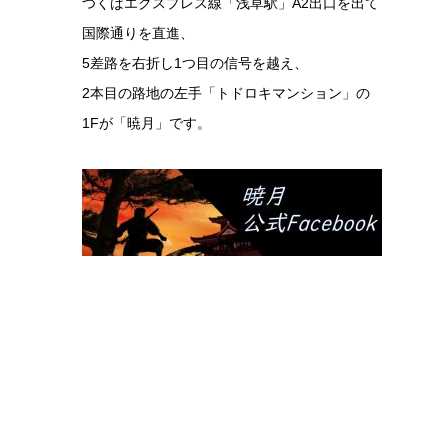
つくばエクスプレス線「浅草駅」A2出口を出て
国際通りを直進、
5差路を右折し1つ目の信号を越え、
2本目の路地の左手「トドロキマンション」の
1Fが「暁月」です。