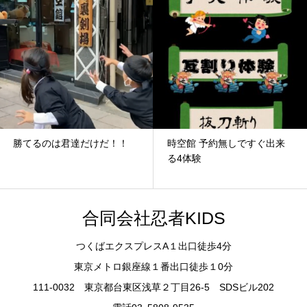
勝てるのは君達だけだ！！
時空館 予約無しですぐ出来
る4体験
合同会社忍者KIDS
つくばエクスプレスA１出口徒歩4分
東京メトロ銀座線１番出口徒歩１0分
111-0032 東京都台東区浅草２丁目26-5 SDSビル202