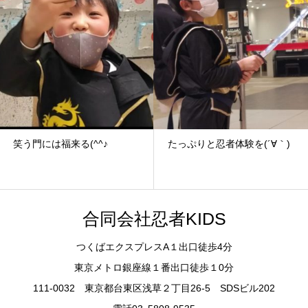
笑う門には福来る(^^♪
たっぷりと忍者体験を(´∀｀)
合同会社忍者KIDS
つくばエクスプレスA１出口徒歩4分
東京メトロ銀座線１番出口徒歩１0分
111-0032 東京都台東区浅草２丁目26-5 SDSビル202