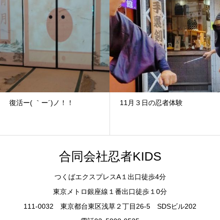
復活ー( ｀ー´)ノ！！
11月３日の忍者体験
合同会社忍者KIDS
つくばエクスプレスA１出口徒歩4分
東京メトロ銀座線１番出口徒歩１0分
111-0032 東京都台東区浅草２丁目26-5 SDSビル202