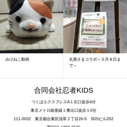
みけねこ動画
丸善さまコラボ～５月８日ま
で～
合同会社忍者KIDS
つくばエクスプレスA１出口徒歩4分
東京メトロ銀座線１番出口徒歩１0分
111-0032 東京都台東区浅草２丁目26-5 SDSビル202