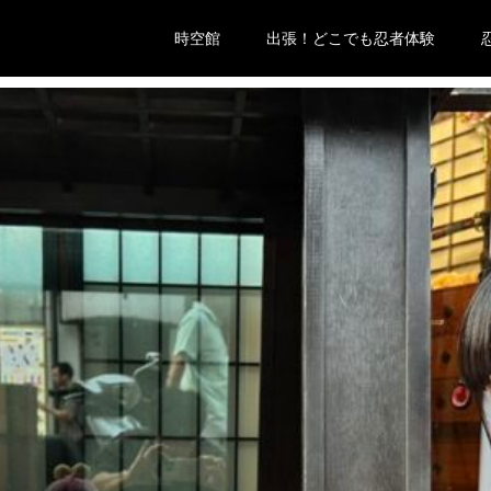
時空館
出張！どこでも忍者体験