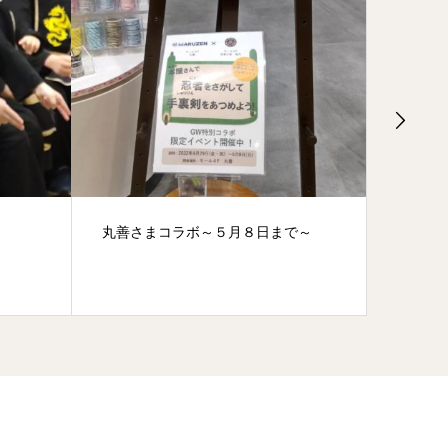
で～
世界を繋ぐ忍者体験
木遁の