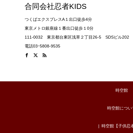
合同会社忍者KIDS
つくばエクスプレスA１出口徒歩4分
東京メトロ銀座線１番出口徒歩１0分
111-0032 東京都台東区浅草２丁目26-5 SDSビル202
電話03ｰ5808-9535
時空館
時空館につい
時空館【子供忍