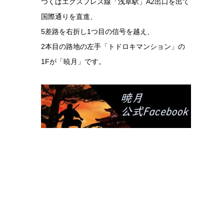
つくばエクスプレス線「浅草駅」A2出口を出て
国際通りを直進、
5差路を右折し1つ目の信号を越え、
2本目の路地の左手「トドロキマンション」の
1Fが「暁月」です。