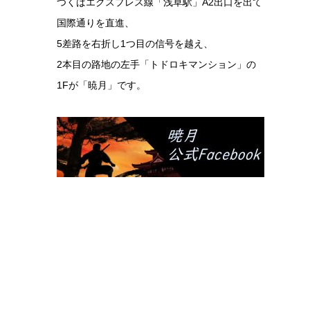
つくばエクスプレス線「浅草駅」A2出口を出て
国際通りを直進、
5差路を右折し1つ目の信号を越え、
2本目の路地の左手「トドロキマンション」の
1Fが「暁月」です。