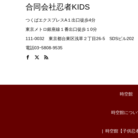
合同会社忍者KIDS
つくばエクスプレスA１出口徒歩4分
東京メトロ銀座線１番出口徒歩１0分
111-0032 東京都台東区浅草２丁目26-5 SDSビル202
電話03ｰ5808-9535
時空館
時空館につい
時空館【子供忍