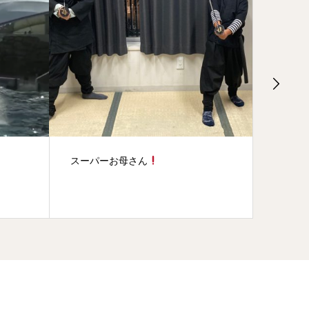
いろんな子供達( *´艸｀)
【模造
売につ