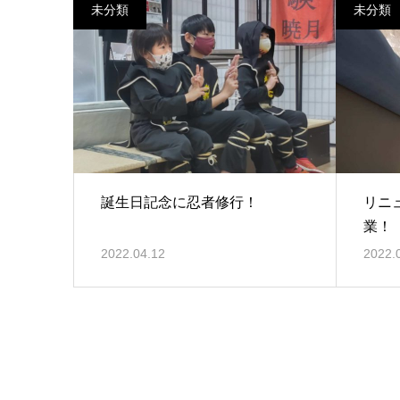
未分類
未分類
誕生日記念に忍者修行！
リニ
業！
2022.04.12
2022.