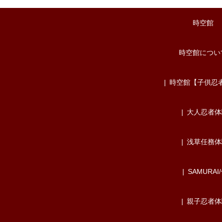
時空館
時空館につい
時空館【子供忍
大人忍者体
浅草任務体
SAMURAI
親子忍者体