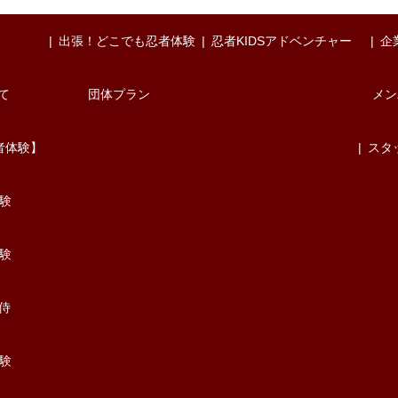
出張！どこでも忍者体験
忍者KIDSアドベンチャー
企
て
団体プラン
メン
者体験】
スタ
験
験
/侍
験