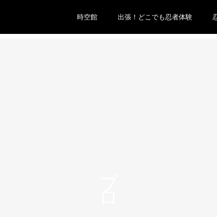
時空館
出張！どこでも忍者体験
ブログ