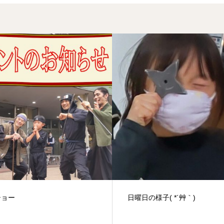
ショー
日曜日の様子( *´艸｀)