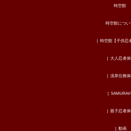
時空館
時空館につい
時空館【子供忍
大人忍者体
浅草任務体
SAMURAI
親子忍者体
動画