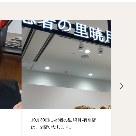
10月30日に‐忍者の里 暁月‐有明店
リニュ
は、閉店いたします。