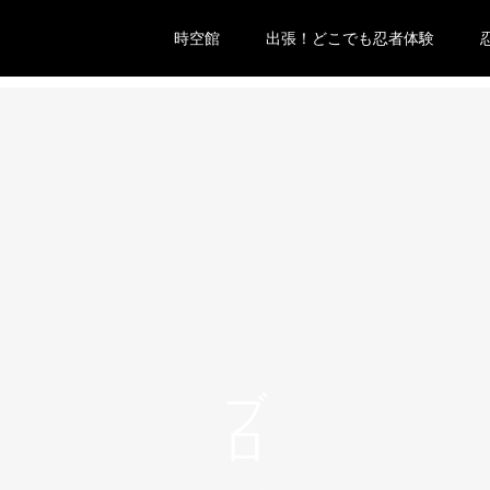
時空館
出張！どこでも忍者体験
ブログ