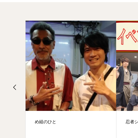
リー開
め組のひと
忍者
できま