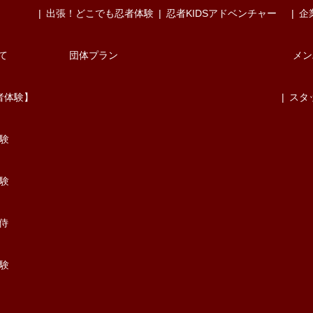
出張！どこでも忍者体験
忍者KIDSアドベンチャー
企
て
団体プラン
メン
者体験】
スタ
験
験
/侍
験