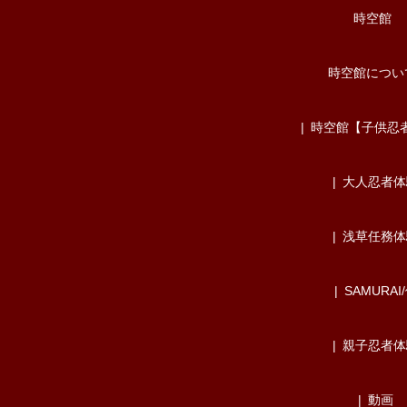
時空館
時空館につい
時空館【子供忍
大人忍者体
浅草任務体
SAMURAI
親子忍者体
動画