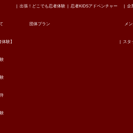
出張！どこでも忍者体験
忍者KIDSアドベンチャー
企
て
団体プラン
メン
者体験】
スタ
験
験
/侍
験