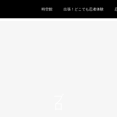
時空館
出張！どこでも忍者体験
ブログ