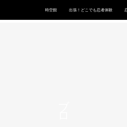
時空館
出張！どこでも忍者体験
ブログ