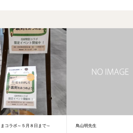
さまコラボ～５月８日まで～
鳥山明先生