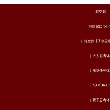
時空館
時空館につい
時空館【子供忍
大人忍者体
浅草任務体
SAMURAI
親子忍者体