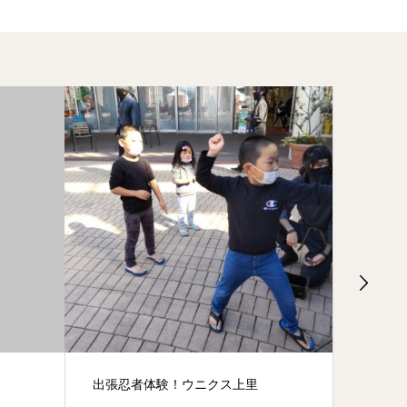
出張忍者体験！ウニクス上里
【時空