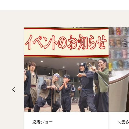
忍者ショー
丸善