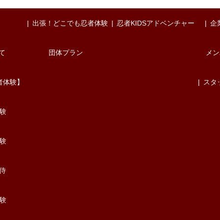
出張！どこでも忍者体験
忍者KIDSアドベンチャー
企
て
団体プラン
メン
者体験】
スタ
験
験
/侍
験