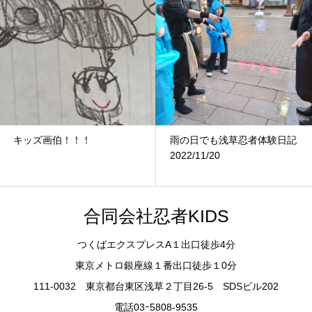
キッズ画伯！！！
雨の日でも浅草忍者体験日記
2022/11/20
合同会社忍者KIDS
つくばエクスプレスA１出口徒歩4分
東京メトロ銀座線１番出口徒歩１0分
111-0032 東京都台東区浅草２丁目26-5 SDSビル202
電話03ｰ5808-9535