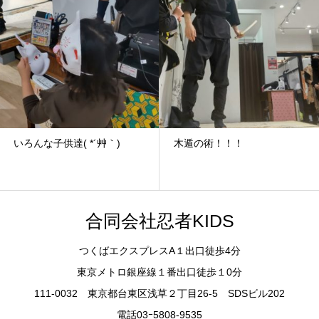
いろんな子供達( *´艸｀)
木遁の術！！！
合同会社忍者KIDS
つくばエクスプレスA１出口徒歩4分
東京メトロ銀座線１番出口徒歩１0分
111-0032 東京都台東区浅草２丁目26-5 SDSビル202
電話03ｰ5808-9535