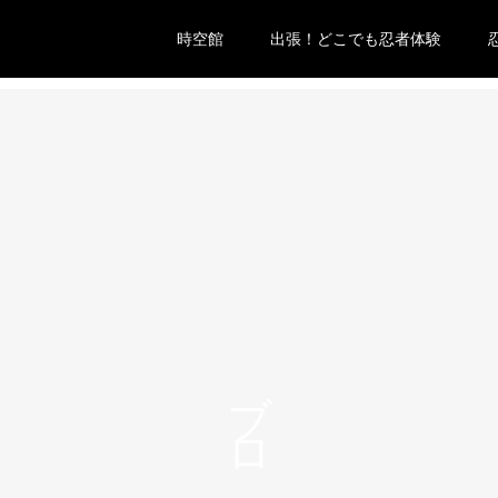
時空館
出張！どこでも忍者体験
ブログ