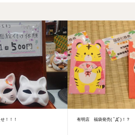
たせ！！！
有明店 福袋発売( ﾟДﾟ)！？