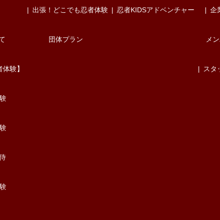
出張！どこでも忍者体験
忍者KIDSアドベンチャー
企
て
団体プラン
メン
者体験】
スタ
験
験
/侍
験