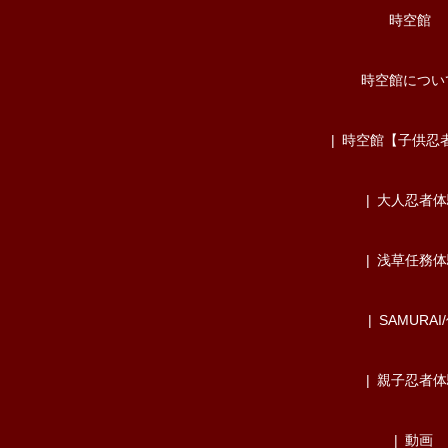
時空館
時空館につい
時空館【子供忍
大人忍者体
浅草任務体
SAMURAI
親子忍者体
動画