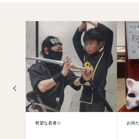
有望な若者☆
お待