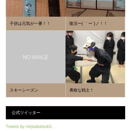
子供は元気が一番！！
復活ー( ｀ー´)ノ！！
スキーシーズン
勇敢な戦士！
公式ツイッター
Tweets by ninjaakatsuki1