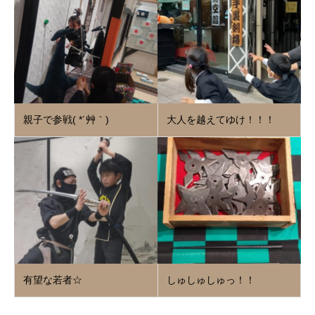
親子で参戦( *´艸｀)
大人を越えてゆけ！！！
有望な若者☆
しゅしゅしゅっ！！