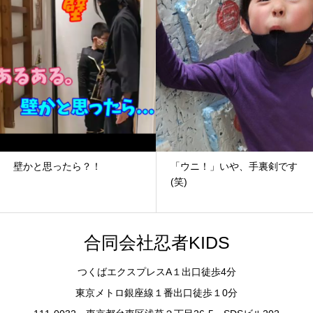
壁かと思ったら？！
「ウニ！」いや、手裏剣です
(笑)
合同会社忍者KIDS
つくばエクスプレスA１出口徒歩4分
東京メトロ銀座線１番出口徒歩１0分