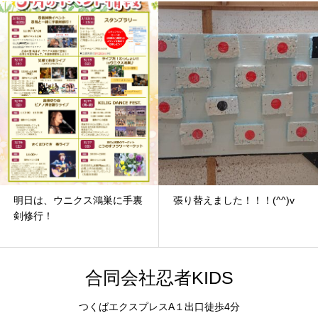
明日は、ウニクス鴻巣に手裏
張り替えました！！！(^^)v
剣修行！
合同会社忍者KIDS
つくばエクスプレスA１出口徒歩4分