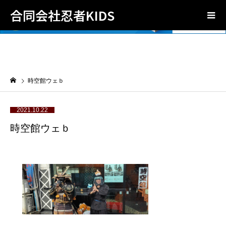
合同会社忍者KIDS
時空館ウェｂ
2021.10.22
時空館ウェｂ