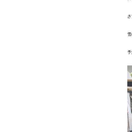
さ
雪
予