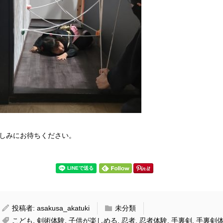
しみにお待ちください。
投稿者:
asakusa_akatuki
未分類
こども
,
剣術体験
,
子供が楽しめる
,
忍者
,
忍者体験
,
手裏剣
,
手裏剣