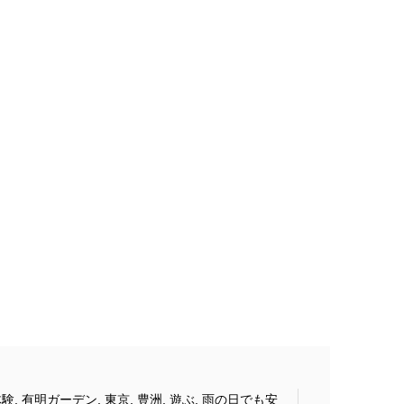
体験
,
有明ガーデン
,
東京
,
豊洲
,
遊ぶ
,
雨の日でも安