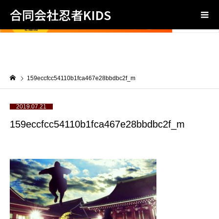
合同会社忍者KIDS
159eccfcc54110b1fca467e28bbdbc2f_m
2019.07.21
159eccfcc54110b1fca467e28bbdbc2f_m