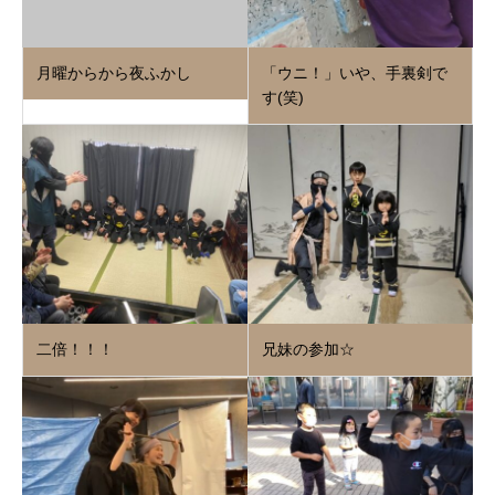
月曜からから夜ふかし
「ウニ！」いや、手裏剣で
す(笑)
二倍！！！
兄妹の参加☆