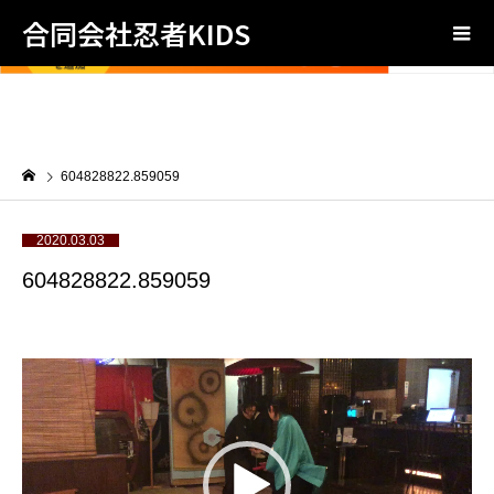
合同会社忍者KIDS
604828822.859059
2020.03.03
604828822.859059
動
画
プ
レ
ー
ヤ
ー