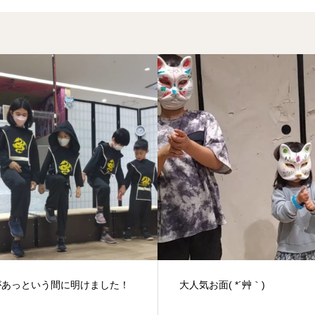
気お面( *´艸｀)
暑い暑い夏に10月のお話