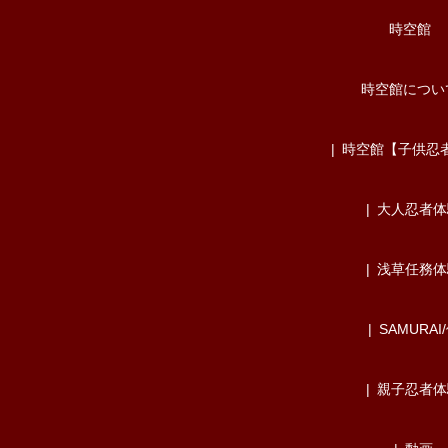
時空館
時空館につい
時空館【子供忍
大人忍者体
浅草任務体
SAMURAI
親子忍者体