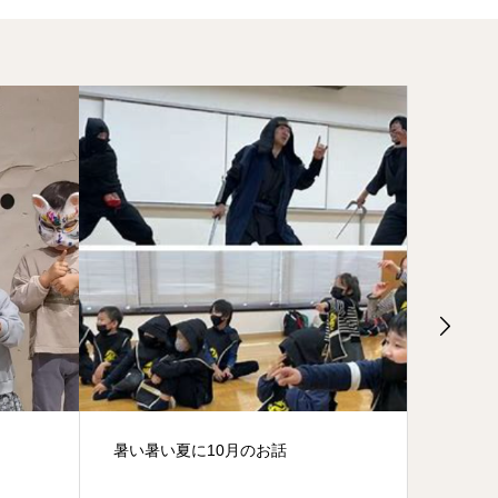
雪の日も、修行が熱い！！！
追加の