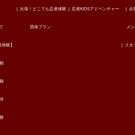
出張！どこでも忍者体験
忍者KIDSアドベンチャー
企
て
団体プラン
メン
者体験】
スタ
験
験
/侍
験