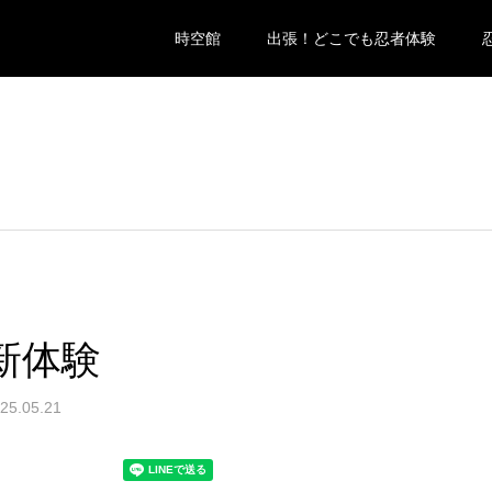
時空館
出張！どこでも忍者体験
新体験
25.05.21