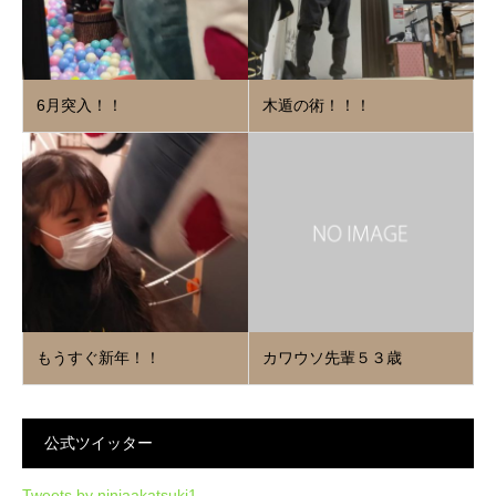
6月突入！！
木遁の術！！！
もうすぐ新年！！
カワウソ先輩５３歳
公式ツイッター
Tweets by ninjaakatsuki1