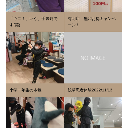
「ウニ！」いや、手裏剣で
有明店 無印お得キャンペ
す(笑)
ーン！
小学一年生の本気
浅草忍者体験2022/11/13