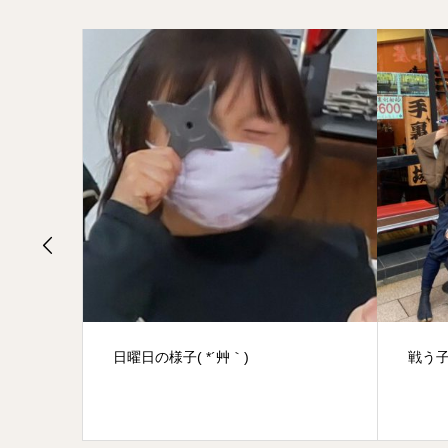
戦う子供たち
改め