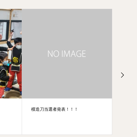
桜の女神の姉妹のお面～有明ガーデ
投稿キ
ン店期間限定～