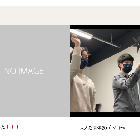
者体験(oﾟ∀ﾟ)=○
「手裏剣投げ足りない！！！
な君におススメのプラン♪