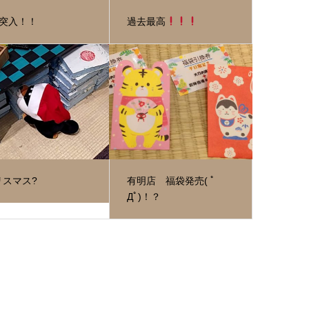
月突入！！
過去最高
リスマス?
有明店 福袋発売( ﾟ
Дﾟ)！？