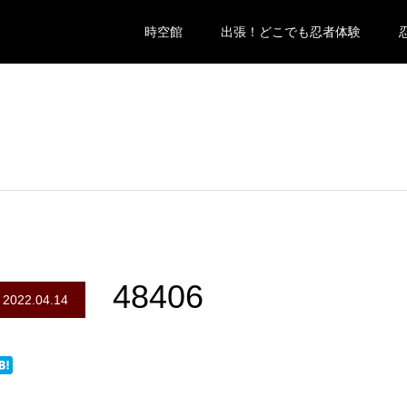
時空館
出張！どこでも忍者体験
48406
2022.04.14