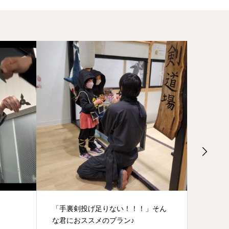
」そん
小学一年生の本気
キラナ