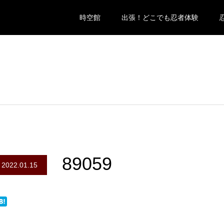
時空館
出張！どこでも忍者体験
89059
2022.01.15