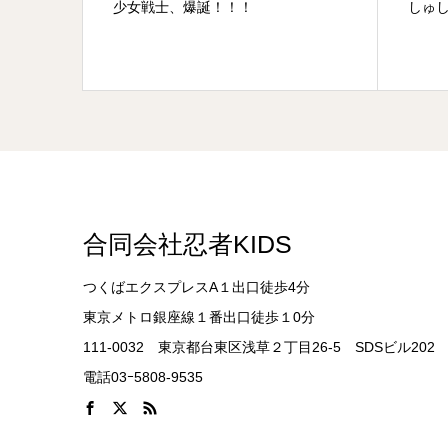
！
しゅしゅしゅっ！！
合同会社忍者KIDS
つくばエクスプレスA１出口徒歩4分
東京メトロ銀座線１番出口徒歩１0分
111-0032 東京都台東区浅草２丁目26-5 SDSビル202
電話03ｰ5808-9535