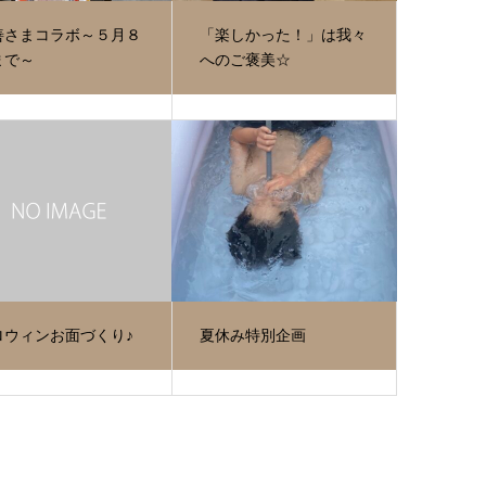
善さまコラボ～５月８
「楽しかった！」は我々
まで～
へのご褒美☆
ロウィンお面づくり♪
夏休み特別企画