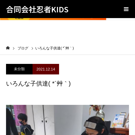
合同会社忍者KIDS
ブログ
いろんな子供達( *´艸｀)
未分類
2021.12.14
いろんな子供達( *´艸｀)