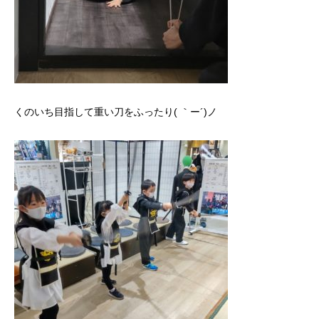
くのいち目指して重い刀をふったり( ｀ー´)ノ