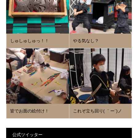
しゅしゅしゅっ！！
やる気なし？
皆でお面の絵付け！
これぞ立ち回り( ｀ー´)ノ
公式ツイッター