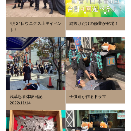
4月24日ウニクス上里イベン
縄抜けだけの修業が登場！
ト！
浅草忍者体験日記
子供達が作るドラマ
2022/11/14