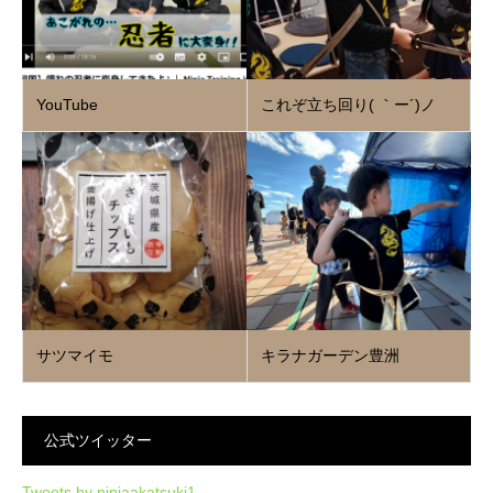
YouTube
これぞ立ち回り( ｀ー´)ノ
サツマイモ
キラナガーデン豊洲
公式ツイッター
Tweets by ninjaakatsuki1