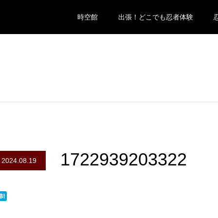
時空館
出張！どこでも忍者体験
1722939203322
2024.08.19