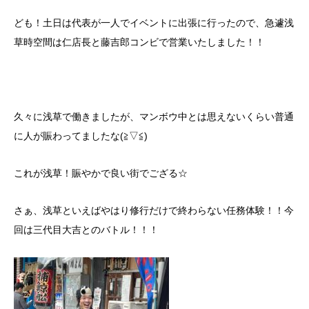
ども！土日は代表が一人でイベントに出張に行ったので、急遽浅
草時空間は仁店長と藤吉郎コンビで営業いたしました！！
久々に浅草で働きましたが、マンボウ中とは思えないくらい普通
に人が賑わってましたな(≧▽≦)
これが浅草！賑やかで良い街でござる☆
さぁ、浅草といえばやはり修行だけで終わらない任務体験！！今
回は三代目大吉とのバトル！！！