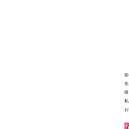
皆
先
様
私
お