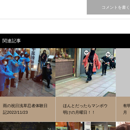
関連記事
雨の祝日浅草忍者体験日
ほんとだったらマンボウ
有
記2022/11/23
明けの月曜日！！
月