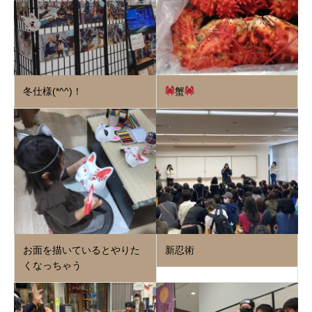
冬仕様(*^^)！
蟹
お面を描いているとやりた
新忍術
くなっちゃう