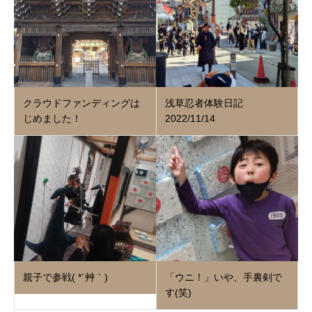
クラウドファンディングは
浅草忍者体験日記
じめました！
2022/11/14
親子で参戦( *´艸｀)
「ウニ！」いや、手裏剣で
す(笑)