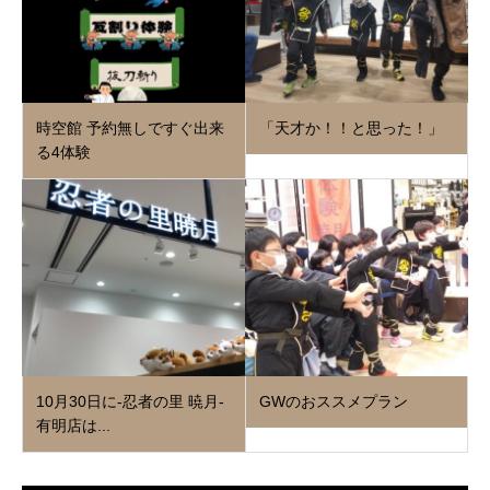
時空館 予約無しですぐ出来
「天才か！！と思った！」
る4体験
10月30日に‐忍者の里 暁月‐
GWのおススメプラン
有明店は...