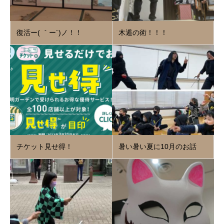
復活ー( ｀ー´)ノ！！
木遁の術！！！
チケット見せ得！
暑い暑い夏に10月のお話