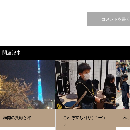
関連記事
満開の笑顔と桜
これぞ立ち回り( ｀ー´)
私
ノ