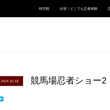
時空館
出張！どこでも忍者体験
競馬場忍者ショー2
2024.10.18