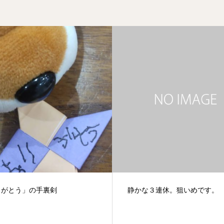
な３連休。狙いめです。
甲冑行脚